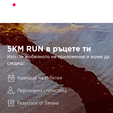
5KM
RUN
в
ръцете
ти
5KM RUN в ръцете ти
Изтегли мобилното ни приложение и може да
следиш:
Календар на събития
Персонална статистика
Резултати от бягане