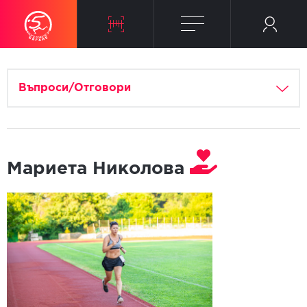
Въпроси/Отговори
Мариета Николова