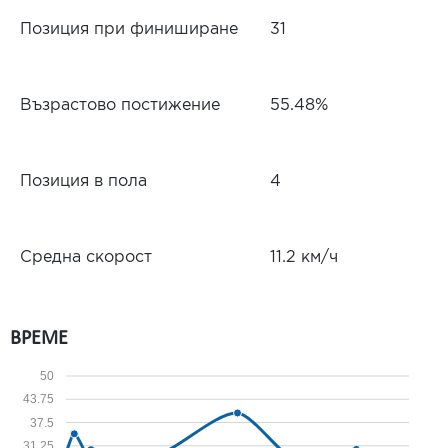
Позиция при финиширане
31
Възрастово постижение
55.48%
Позиция в пола
4
Средна скорост
11.2 км/ч
ВРЕМЕ
50
43.75
37.5
31.25