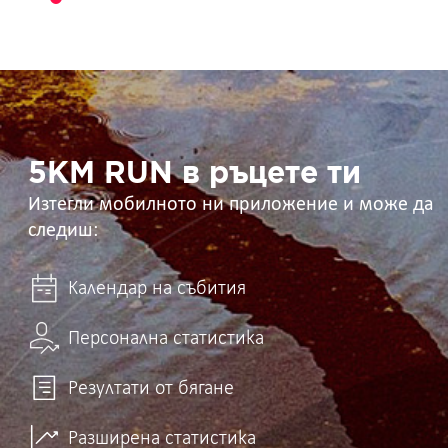
5KM
RUN
в
ръцете
ти
5KM RUN в ръцете ти
Изтегли мобилното ни приложение и може да
следиш:
Календар на събития
Персонална статистика
Резултати от бягане
Разширена статистика