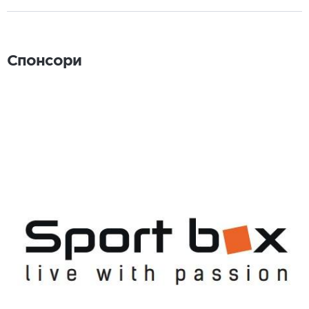
Спонсори
Спонсори