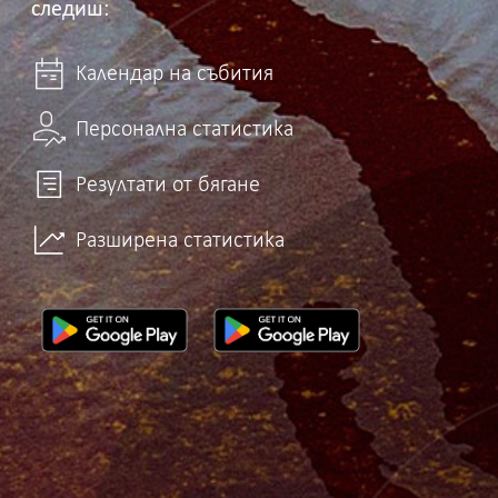
следиш:
Календар на събития
Персонална статистика
Резултати от бягане
Разширена статистика