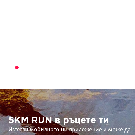
5KM
RUN
в
ръцете
ти
5KM RUN в ръцете ти
Изтегли мобилното ни приложение и може да