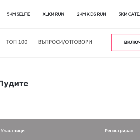
5KM SELFIE
XLKM RUN
2KM KIDS RUN
5KM САТЕ
ТОП 100
ВЪПРОСИ/ОТГОВОРИ
ВКЛЮЧ
Лудите
Участници
Регистриран