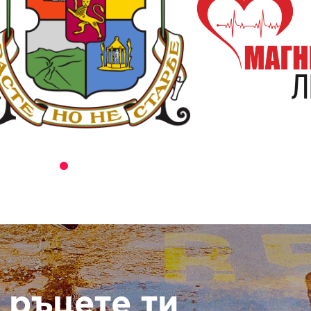
 ръцете ти