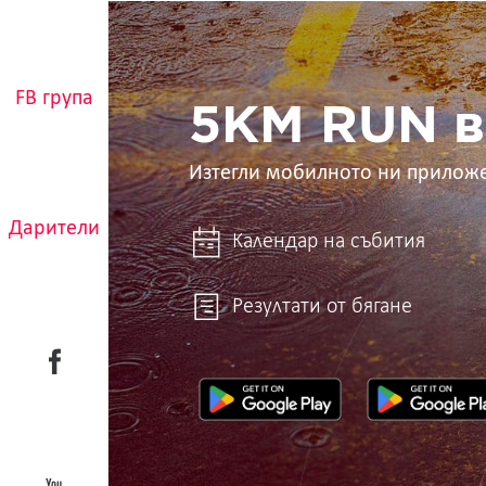
5KM
RUN
в
ръцете
FB група
ти
5KM RUN в
Изтегли мобилното ни прилож
Дарители
Календар на събития
Резултати от бягане