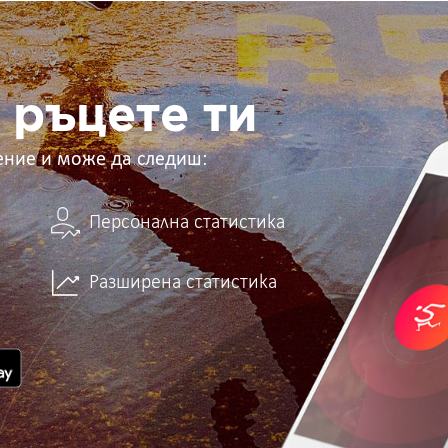
 ръцете ти
ение и може да следиш:
Персонална статистика
Разширена статистика