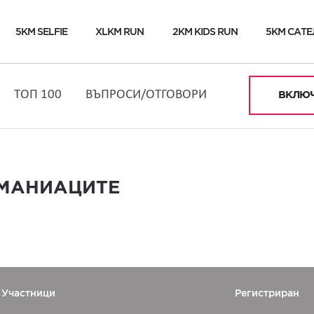
5KM SELFIE
XLKM RUN
2KM KIDS RUN
5KM САТЕ
ТОП 100
ВЪПРОСИ/ОТГОВОРИ
ВКЛЮЧ
МАНИАЦИТЕ
Участници
Регистриран