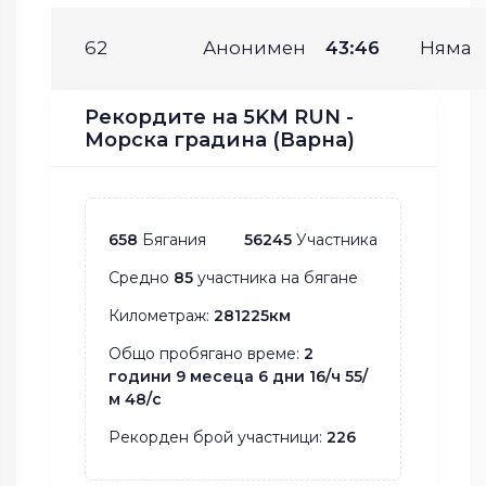
62
Анонимен
43:46
Няма
Рекордите на 5KM RUN -
Морска градина (Варна)
658
Бягания
56245
Участника
Средно
85
участника на бягане
Километраж:
281225км
Общо пробягано време:
2
години 9 месеца 6 дни 16/ч 55/
м 48/с
Рекорден брой участници:
226