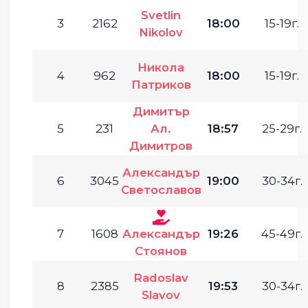
Svetlin
3
2162
18:00
15-19г.
Nikolov
Никола
4
962
18:00
15-19г.
Патриков
Димитър
5
231
Ал.
18:57
25-29г.
Димитров
Александър
6
3045
19:00
30-34г.
Светославов
7
1608
Александър
19:26
45-49г.
Стоянов
Radoslav
8
2385
19:53
30-34г.
Slavov