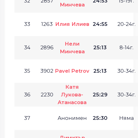
32
2857
24:53
15-19г.
Минчева
33
1263
Илия Илиев
24:55
20-24г.
Нели
34
2896
25:13
8-14г.
Минчева
35
3902
Pavel Petrov
25:13
30-34г.
Катя
36
2230
Лукова-
25:29
30-34г.
Атанасова
37
Анонимен
25:30
Няма
Димитър