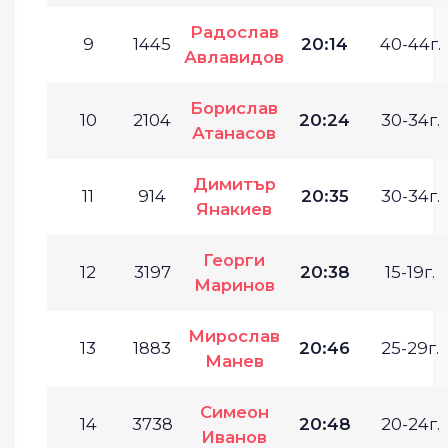
Радослав
9
1445
20:14
40-44г.
Авлавидов
Борислав
10
2104
20:24
30-34г.
Атанасов
Димитър
11
914
20:35
30-34г.
Янакиев
Георги
12
3197
20:38
15-19г.
Маринов
Мирослав
13
1883
20:46
25-29г.
Манев
Симеон
14
3738
20:48
20-24г.
Иванов