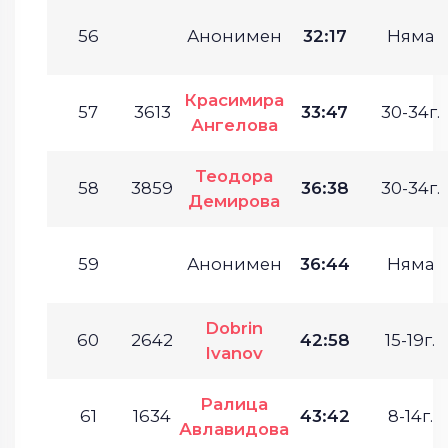
56
Анонимен
32:17
Няма
Красимира
57
3613
33:47
30-34г.
Ангелова
Теодора
58
3859
36:38
30-34г.
Демирова
59
Анонимен
36:44
Няма
Dobrin
60
2642
42:58
15-19г.
Ivanov
Ралица
61
1634
43:42
8-14г.
Авлавидова