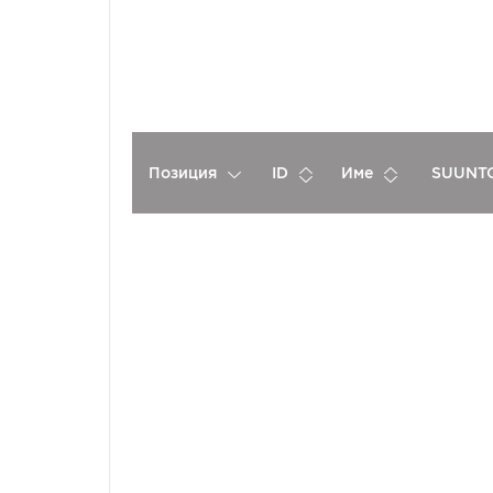
Позиция
ID
Име
SUUNTO
Спонсори