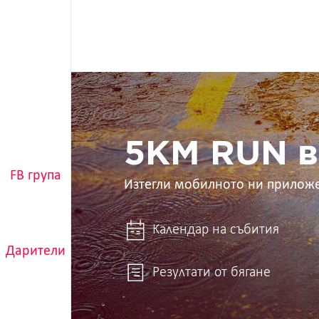
5KM
RUN
в
ръцете
ти
5KM RUN в
FB група
Изтегли мобилното ни прилож
Календар на събития
Дарители
Резултати от бягане