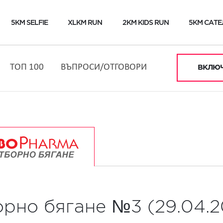
5KM SELFIE
XLKM RUN
2KM KIDS RUN
5KM САТЕ
ТОП 100
ВЪПРОСИ/ОТГОВОРИ
ВКЛЮЧ
орно бягане №3 (29.04.2