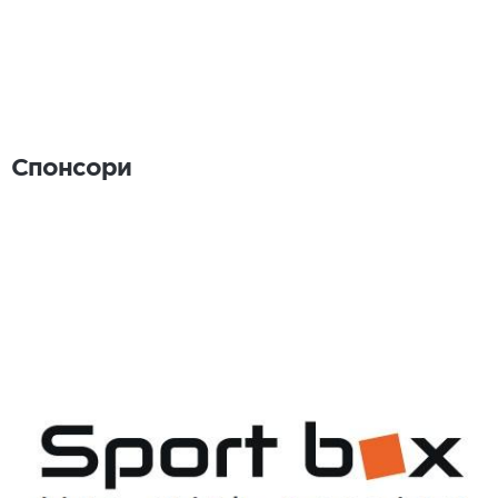
Спонсори
Спонсори