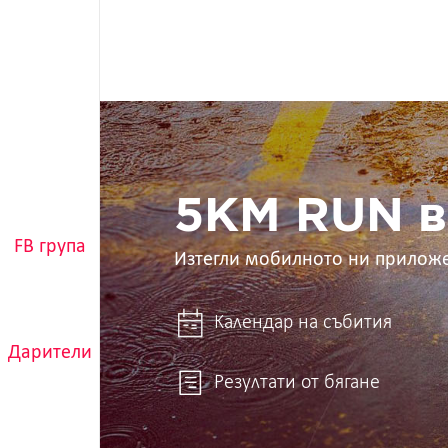
5KM
RUN
в
ръцете
ти
5KM RUN в
FB група
Изтегли мобилното ни прилож
Календар на събития
Дарители
Резултати от бягане