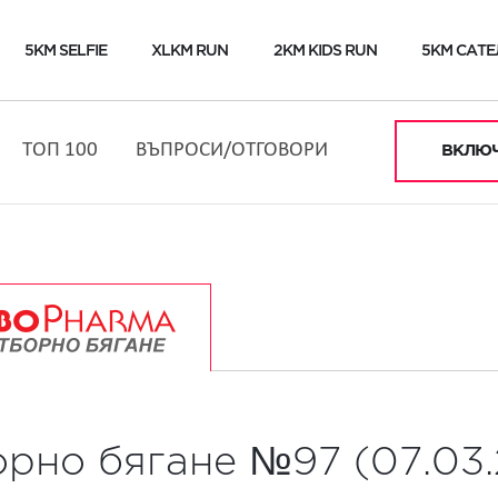
5KM SELFIE
XLKM RUN
2KM KIDS RUN
5KM САТЕ
ТОП 100
ВЪПРОСИ/ОТГОВОРИ
ВКЛЮЧ
орно бягане №97 (07.03