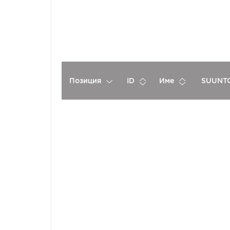
Позиция
ID
Име
SUUNTO
Спонсори