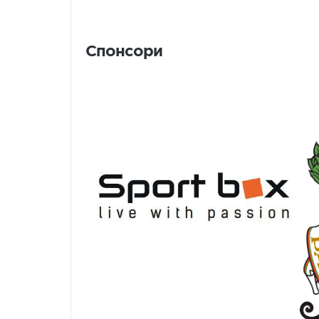
Спонсори
Спонсори