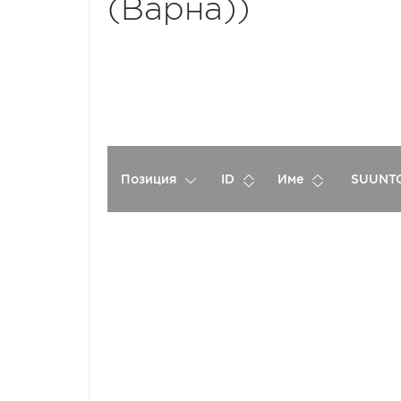
(Варна))
Позиция
ID
Име
SUUNTO