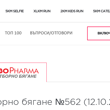
5KM SELFIE
XLKM RUN
2KM KIDS RUN
5KM САТЕ
ТОП 100
ВЪПРОСИ/ОТГОВОРИ
ВКЛЮЧ
орно бягане №562 (12.10