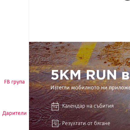
5KM
RUN
в
ръцете
ти
5KM RUN в
FB група
Изтегли мобилното ни прилож
Календар на събития
Дарители
Резултати от бягане