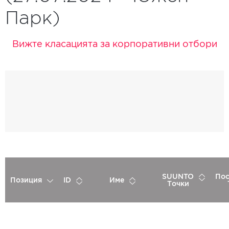
Парк)
Вижте класацията за корпоративни отбори
SUUNTO
Пос
Позиция
ID
Име
Точки