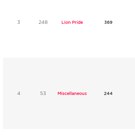
3
248
Lion Pride
369
4
53
Miscellaneous
244