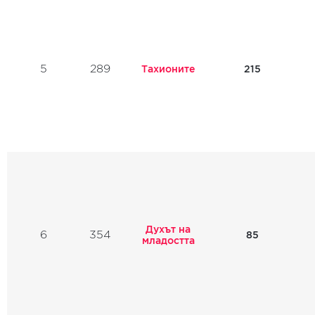
5
289
Тахионите
215
Духът на
6
354
85
младостта