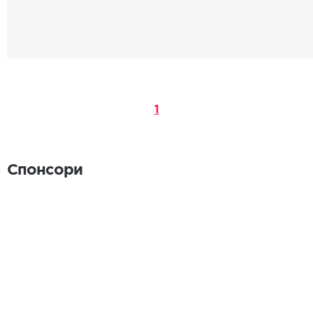
1
Спонсори
Спонсори