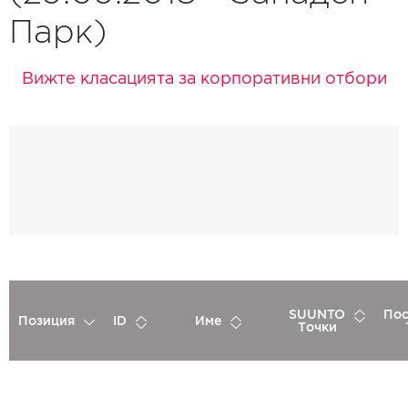
Парк)
Вижте класацията за корпоративни отбори
SUUNTO
Пос
Позиция
ID
Име
Точки