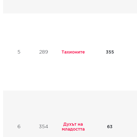
5
289
Тахионите
355
Духът на
6
354
63
младостта