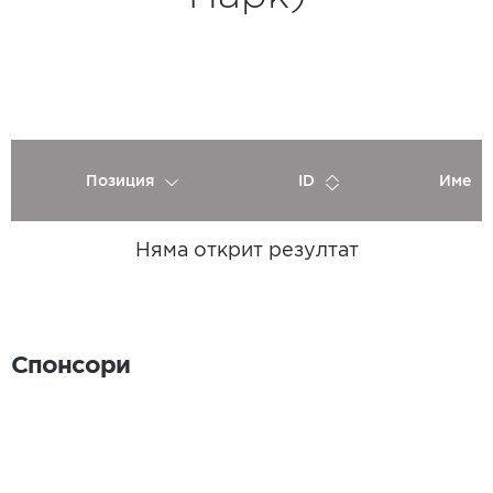
Позиция
ID
Име
Няма открит резултат
Спонсори
Спонсори