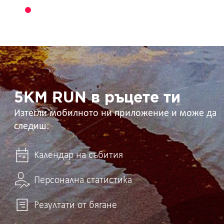
5KM
RUN
в
ръцете
ти
5KM RUN в ръцете ти
Изтегли мобилното ни приложение и може да
следиш:
Календар на събития
Персонална статистика
Резултати от бягане