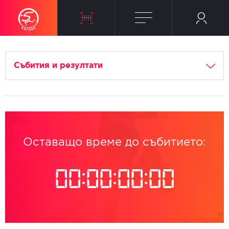
Събития и резултати
Оставащо време до събитието:
00
:
00
:
00
:
00