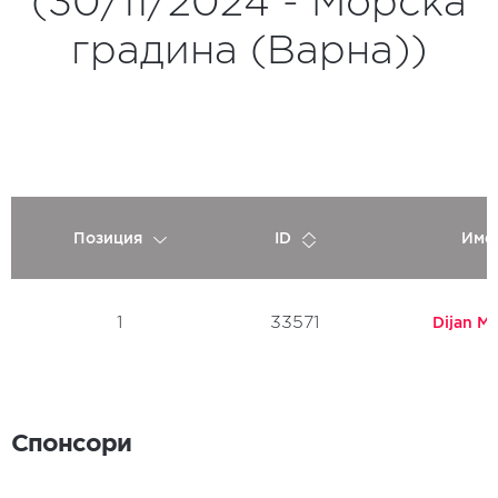
(30/11/2024 - Морска
градина (Варна))
Позиция
ID
Име
1
33571
Dijan M
Спонсори
Спонсори