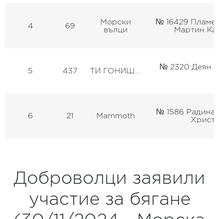
Морски
№ 16429 Пламен
4
69
вълци
Мартин Ка
№ 2320 Деян С
5
437
ТИ ГОНИШ...
№ 1586 Радина 
6
21
Mammoth
Христо
Доброволци заявили
участие за бягане