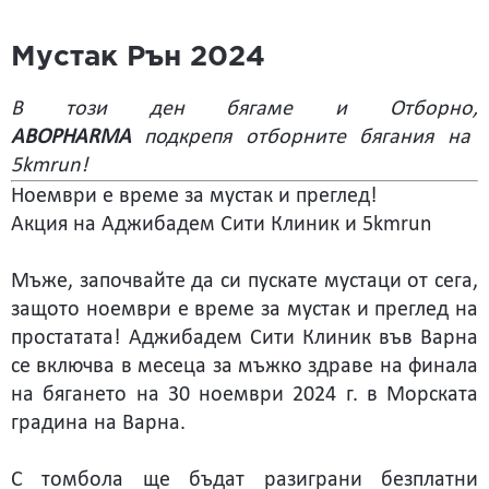
Мустак Рън 2024
В този ден бягаме и Отборно,
ABOPHARMA
подкрепя отборните бягания на
5kmrun!
Ноември е време за мустак и преглед!
Акция на Аджибадем Сити Клиник и 5kmrun
Мъже, започвайте да си пускате мустаци от сега,
защото ноември е време за мустак и преглед на
простатата! Аджибадем Сити Клиник във Варна
се включва в месеца за мъжко здраве на финала
на бягането на 30 ноември 2024 г. в Морската
градина на Варна.
С томбола ще бъдат разиграни безплатни