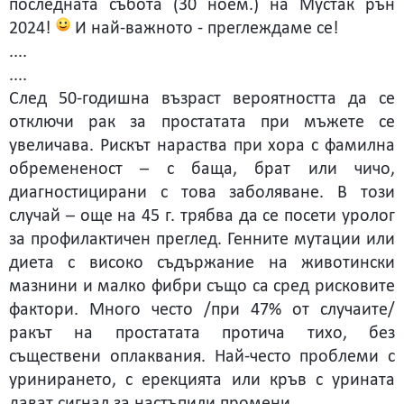
последната събота (30 ноем.) на Мустак рън
2024!
И най-важното - преглеждаме се!
....
....
След 50-годишна възраст вероятността да се
отключи рак за простатата при мъжете се
увеличава. Рискът нараства при хора с фамилна
обремененост – с баща, брат или чичо,
диагностицирани с това заболяване. В този
случай – още на 45 г. трябва да се посети уролог
за профилактичен преглед. Генните мутации или
диета с високо съдържание на животински
мазнини и малко фибри също са сред рисковите
фактори. Много често /при 47% от случаите/
ракът на простатата протича тихо, без
съществени оплаквания. Най-често проблеми с
уринирането, с ерекцията или кръв с урината