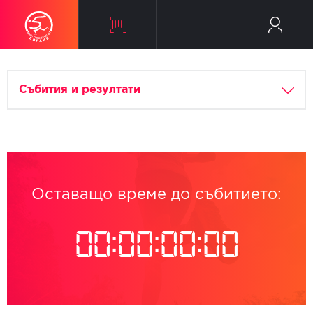
Събития и резултати
Оставащо време до събитието:
00
:
00
:
00
:
00