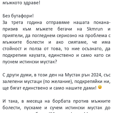
мъжкото здраве!
Без бутафори!
За трета година отправяме нашата покана-
призив към мъжете бегачи на 5kmrun и
приятели, да погледнем сериозно на проблема с
мъжките болести и ако смятаме, че има
стойност и полза от това, то ние осъзнато, да
подкрепим каузата, единствено и само като си
пуснем истински мустак?
С други думи, в този ден на Мустак рън 2024, със
залепени мустаци (по желание), подкрепяйки ни,
ще бягат единствено и само нашите дами!
И така, в месеца на борбата против мъжките
болести, пускаме и сучем истински мустак до