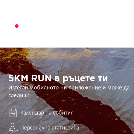
5KM
RUN
в
ръцете
ти
5KM RUN в ръцете ти
Изтегли мобилното ни приложение и може да
следиш:
Календар на събития
Персонална статистика