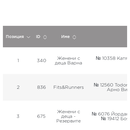
Позиция
ID
Име
Женени с
№ 10358 Катя
1
340
деца Варна
№ 12560 Todor
2
836
Fits&Runners
Арно Вис
Женени с
№ 6076 Йордан 
3
675
деца -
№ 19412 Боя
Резервите