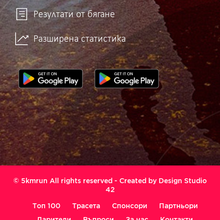
Резултати от бягане
Разширена статистика
© 5kmrun All rights reserved - Created by
Design Studio
42
Топ 100
Трасета
Спонсори
Партньори
Дарители
Въпроси
За нас
Контакти