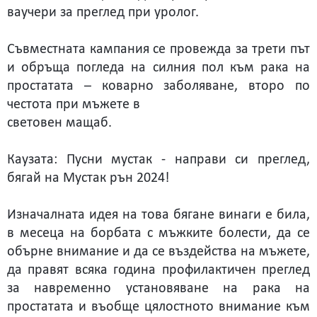
ваучери за преглед при уролог.
Съвместната кампания се провежда за трети път
и обръща погледа на силния пол към рака на
простатата – коварно заболяване, второ по
честота при мъжете в
световен мащаб.
Каузата: Пусни мустак - направи си преглед,
бягай на Мустак рън 2024!
Изначалната идея на това бягане винаги е била,
в месеца на борбата с мъжките болести, да се
обърне внимание и да се въздейства на мъжете,
да правят всяка година профилактичен преглед
за навременно установяване на рака на
простатата и въобще цялостното внимание към