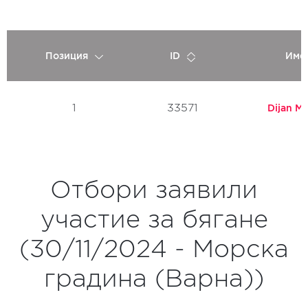
Позиция
ID
Име
1
33571
Dijan M
Отбори заявили
участие за бягане
(30/11/2024 - Морска
градина (Варна))