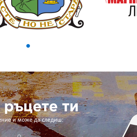
 ръцете ти
ение и може да следиш: