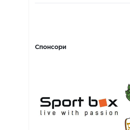
Спонсори
Спонсори