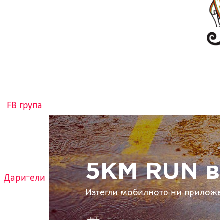
FB група
5KM
RUN
в
ръцете
ти
5KM RUN в
Дарители
Изтегли мобилното ни прилож