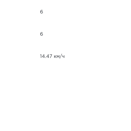
6
6
14.47 км/ч