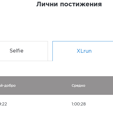
Лични постижения
Selfie
XLrun
ай-добро
Средно
9:22
1:00:28