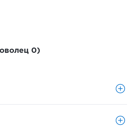
роволец
0
)