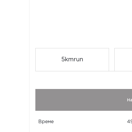
5kmrun
Н
Време
4