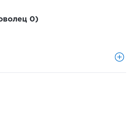
роволец
0
)