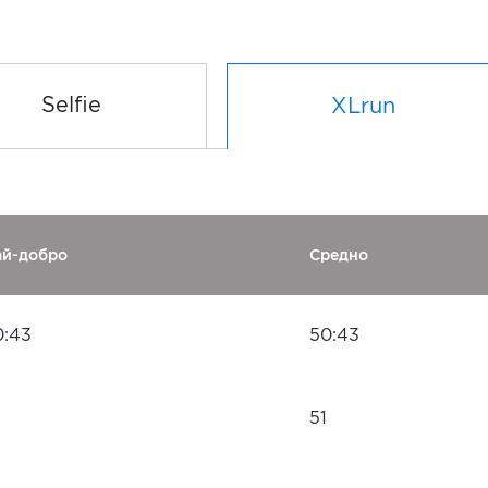
Selfie
XLrun
ай-добро
Средно
0:43
50:43
51