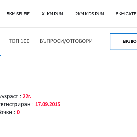
5KM SELFIE
XLKM RUN
2KM KIDS RUN
5KM САТЕ
ТОП 100
ВЪПРОСИ/ОТГОВОРИ
ВКЛЮЧ
Възраст :
22г.
Регистриран :
17.09.2015
Точки :
0