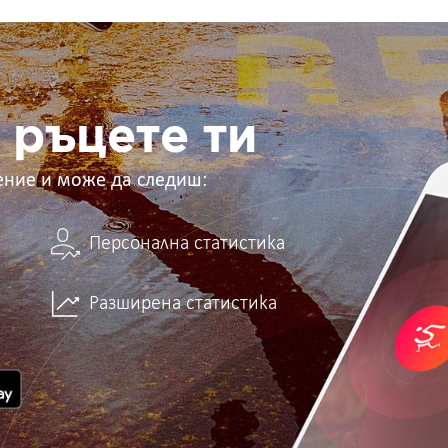
 ръцете ти
ение и може да следиш:
Персонална статистика
Разширена статистика