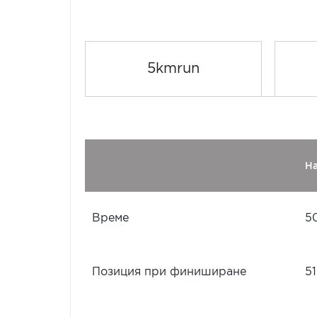
5kmrun
Н
Време
5
Позиция при финиширане
51