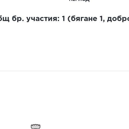
щ бр. участия:
1
(бягане
1
, доб