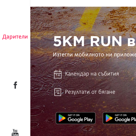
5KM
RUN
в
ръцете
ти
Дарители
5KM RUN в
Изтегли мобилното ни прилож
Календар на събития
Резултати от бягане