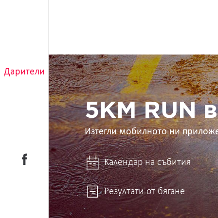
5KM
RUN
Дарители
в
ръцете
ти
5KM RUN в
Изтегли мобилното ни прилож
Календар на събития
Резултати от бягане