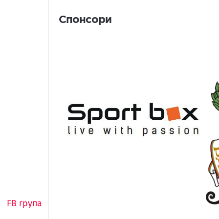
Спонсори
FB група