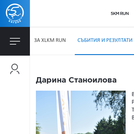
5KM RUN
ЗA XLKM RUN
СЪБИТИЯ И РЕЗУЛТАТИ
Дарина Станоилова