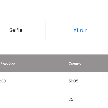
Selfie
XLrun
ай-добро
Средно
:00
51:05
25