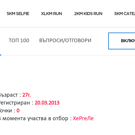
5KM SELFIE
XLKM RUN
2KM KIDS RUN
5KM САТЕ
ТОП 100
ВЪПРОСИ/ОТГОВОРИ
ВКЛЮЧ
Възраст :
27г.
Регистриран :
20.03.2013
Точки :
0
В момента участва в отбор :
ХеРгеЛе