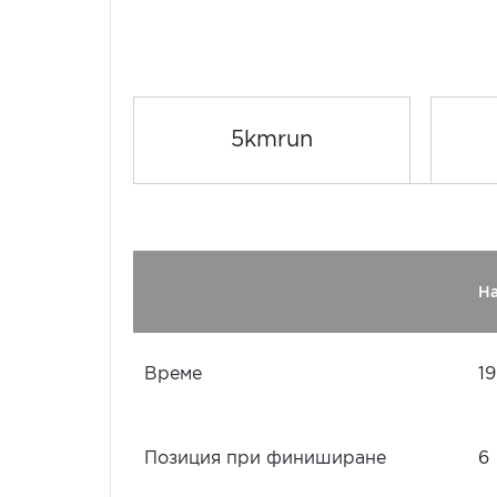
5kmrun
Н
Време
19
Позиция при финиширане
6