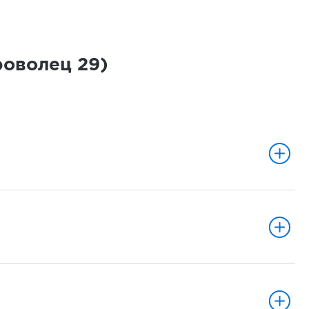
броволец
29
)