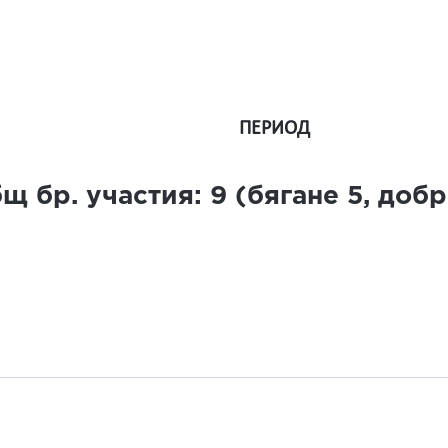
ПЕРИОД
щ бр. участия:
9
(бягане
5
, доб