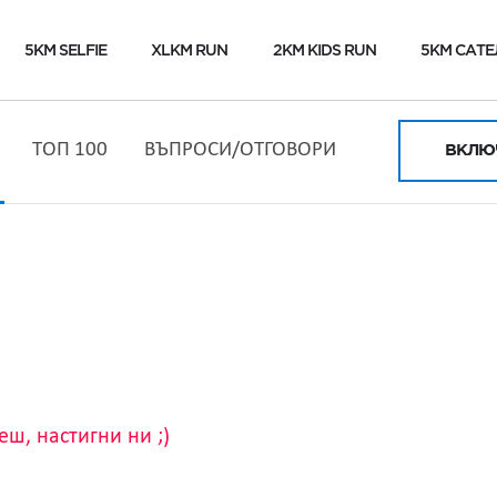
5KM SELFIE
XLKM RUN
2KM KIDS RUN
5KM САТЕ
ТОП 100
ВЪПРОСИ/ОТГОВОРИ
ВКЛЮЧ
ш, настигни ни ;)