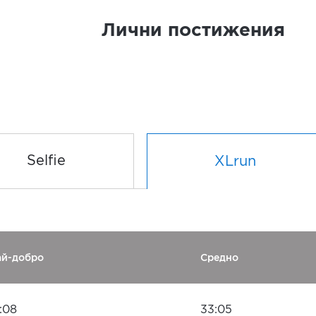
Лични постижения
Selfie
XLrun
ай-добро
Средно
:08
33:05