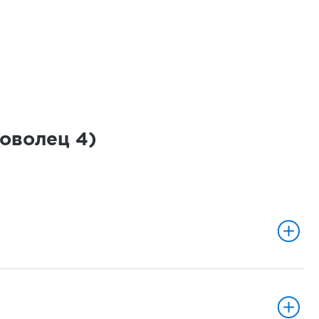
роволец
4
)