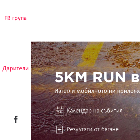
FB група
5KM
RUN
в
ръцете
Дарители
ти
5KM RUN в
Изтегли мобилното ни прилож
Календар на събития
Резултати от бягане