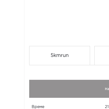
5kmrun
Н
Време
21