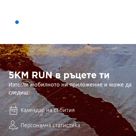
5KM
RUN
в
ръцете
ти
5KM RUN в ръцете ти
Изтегли мобилното ни приложение и може да
следиш:
Календар на събития
Персонална статистика