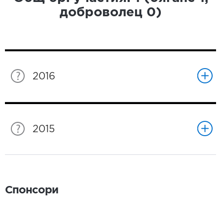
доброволец
0
)
2016
2015
Спонсори
Спонсори