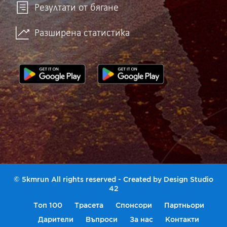
Резултати от бягане
Разширена статистика
© 5kmrun All rights reserved - Created by
Design Studio
42
Топ 100
Трасета
Спонсори
Партньори
Дарители
Въпроси
За нас
Контакти