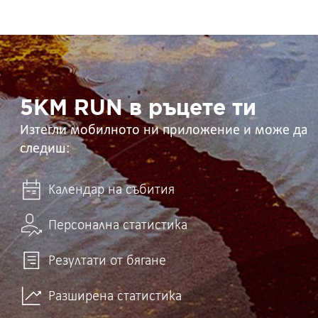
5KM
RUN
в
ръцете
ти
5KM RUN в ръцете ти
Изтегли мобилното ни приложение и може да
следиш:
Календар на събития
Персонална статистика
Резултати от бягане
Разширена статистика