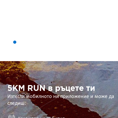
5KM
RUN
в
ръцете
ти
5KM RUN в ръцете ти
Изтегли мобилното ни приложение и може да
следиш: