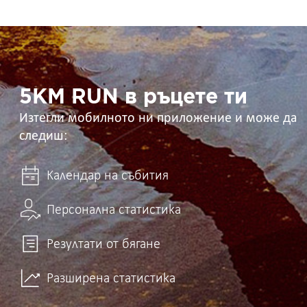
5KM
RUN
в
ръцете
ти
5KM RUN в ръцете ти
Изтегли мобилното ни приложение и може да
следиш:
Календар на събития
Персонална статистика
Резултати от бягане
Разширена статистика