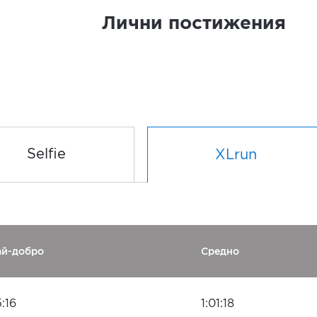
Лични постижения
Selfie
XLrun
ай-добро
Средно
:16
1:01:18