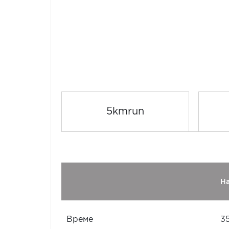
5kmrun
Н
Време
35