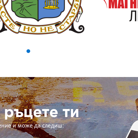
 ръцете ти
ение и може да следиш: