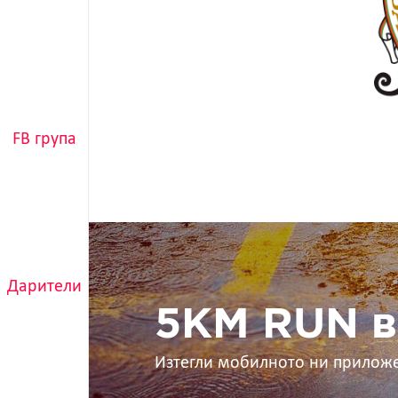
FB група
5KM
RUN
в
Дарители
ръцете
ти
5KM RUN в
Изтегли мобилното ни прилож