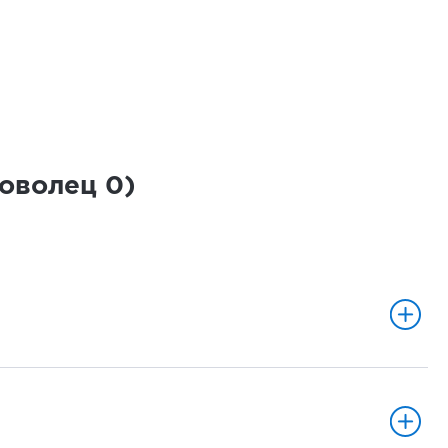
роволец
0
)