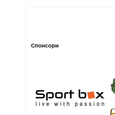
Спонсори
Спонсори