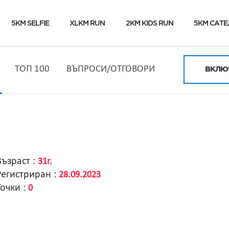
5KM SELFIE
XLKM RUN
2KM KIDS RUN
5KM САТЕ
ТОП 100
ВЪПРОСИ/ОТГОВОРИ
ВКЛЮЧ
Възраст :
31г.
Регистриран :
28.09.2023
Точки :
0