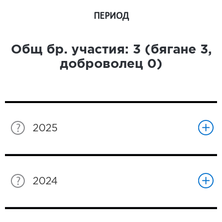
ПЕРИОД
Общ бр. участия:
3
(бягане
3
,
доброволец
0
)
2025
2024