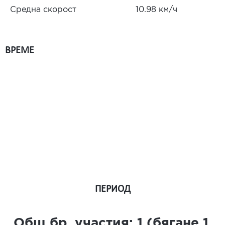
Средна скорост
10.98 км/ч
ВРЕМЕ
ПЕРИОД
Общ бр. участия:
1
(бягане
1
,