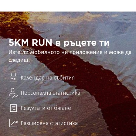
5KM
RUN
в
ръцете
ти
5KM RUN в ръцете ти
Изтегли мобилното ни приложение и може да
следиш:
Календар на събития
Персонална статистика
Резултати от бягане
Разширена статистика