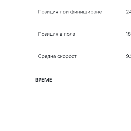
Позиция при финиширане
2
Позиция в пола
18
Средна скорост
9.
ВРЕМЕ