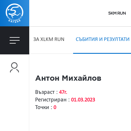
5KM RUN
ЗA XLKM RUN
СЪБИТИЯ И РЕЗУЛТАТИ
Антон Михайлов
Възраст :
47г.
Регистриран :
01.03.2023
Точки :
0