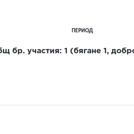
ПЕРИОД
щ бр. участия:
1
(бягане
1
, доб