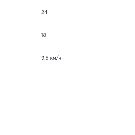
24
18
9.5 км/ч