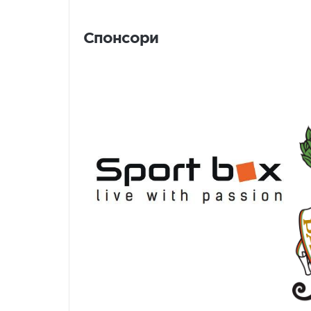
Спонсори