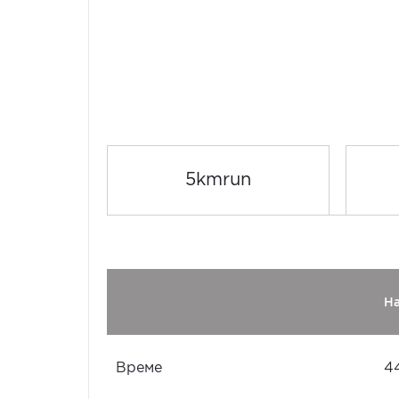
5kmrun
Н
Време
44