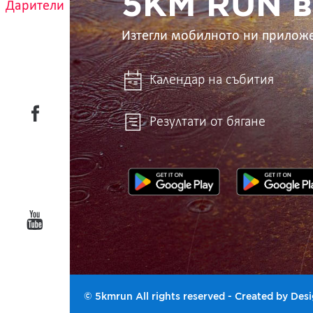
5KM RUN в
Дарители
Изтегли мобилното ни прилож
Календар на събития
Резултати от бягане
© 5kmrun All rights reserved - Created by
Desi