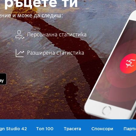
 ръцете ти
ение и може да следиш:
Персонална статистика
Разширена статистика
gn Studio 42
Топ 100
Трасета
Спонсори
Парт