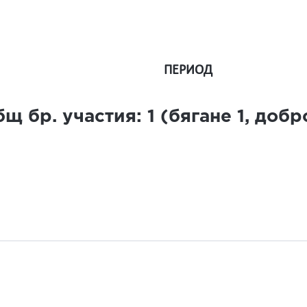
ПЕРИОД
щ бр. участия:
1
(бягане
1
, доб