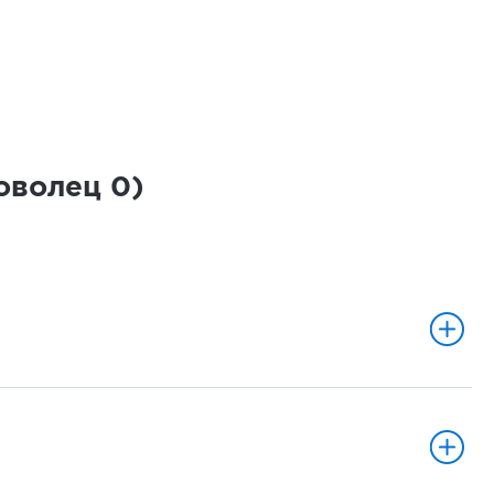
роволец
0
)