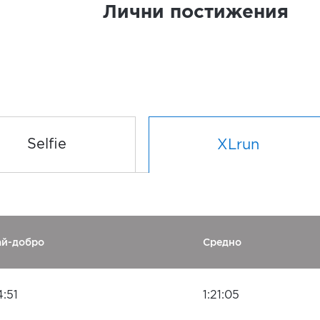
Лични постижения
Selfie
XLrun
ай-добро
Средно
:51
1:21:05