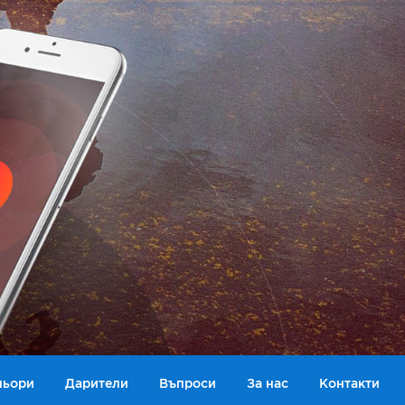
ньори
Дарители
Въпроси
За нас
Контакти