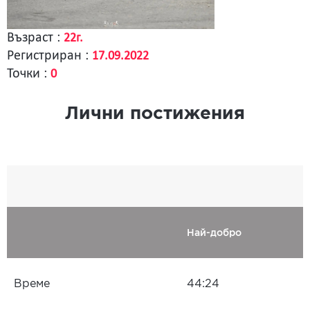
Възраст :
22г.
Регистриран :
17.09.2022
Точки :
0
Лични постижения
Най-добро
Време
44:24