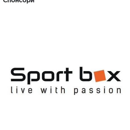
Спонсори