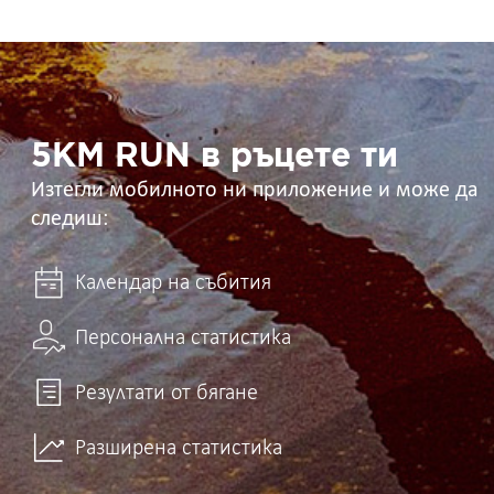
5KM
RUN
в
ръцете
ти
5KM RUN в ръцете ти
Изтегли мобилното ни приложение и може да
следиш:
Календар на събития
Персонална статистика
Резултати от бягане
Разширена статистика