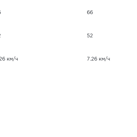
6
66
2
52
26 км/ч
7.26 км/ч