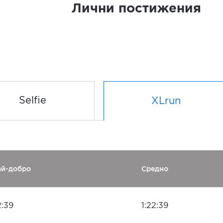
Лични постижения
Selfie
XLrun
ай-добро
Средно
2:39
1:22:39