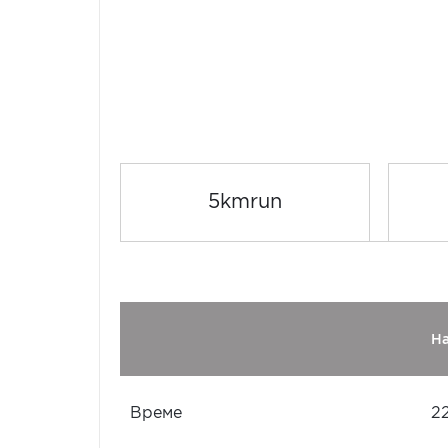
5kmrun
Н
Време
2