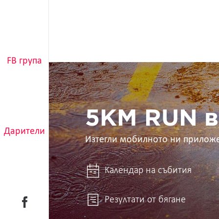
FB група
5KM
RUN
в
ръцете
ти
5KM RUN в
Дарители
Изтегли мобилното ни прилож
Календар на събития
Резултати от бягане