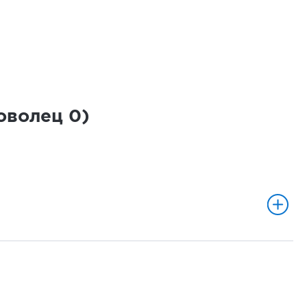
роволец
0
)