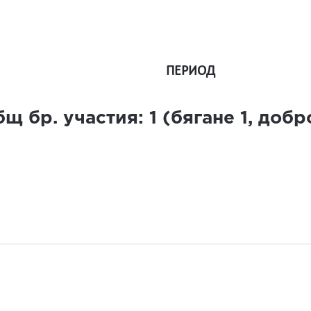
ПЕРИОД
щ бр. участия:
1
(бягане
1
, доб