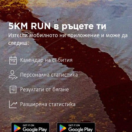
RUN
в
ръцете
ти
5KM RUN в ръцете ти
Изтегли мобилното ни приложение и може да
следиш:
Календар на събития
Персонална статистика
Резултати от бягане
Разширена статистика