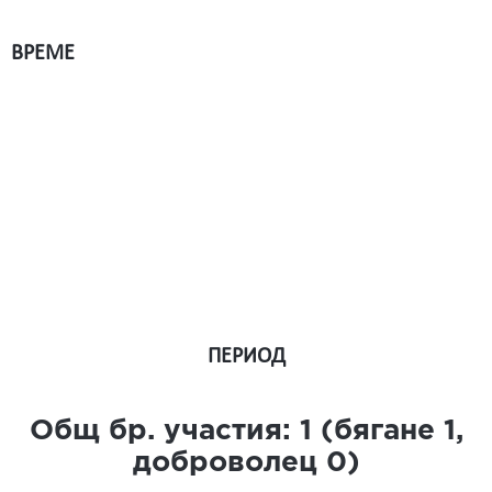
ВРЕМЕ
ПЕРИОД
Общ бр. участия:
1
(бягане
1
,
доброволец
0
)