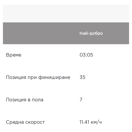
Най-добро
Време
03:05
Позиция при финиширане
35
Позиция в пола
7
Средна скорост
11.41 км/ч