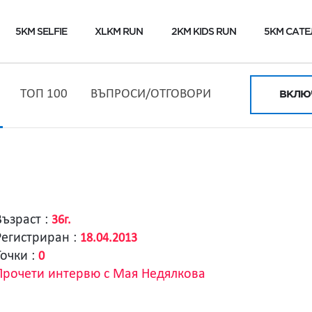
5KM SELFIE
XLKM RUN
2KM KIDS RUN
5KM САТЕ
ТОП 100
ВЪПРОСИ/ОТГОВОРИ
ВКЛЮЧ
Възраст :
36г.
Регистриран :
18.04.2013
Точки :
0
Прочети интервю с Мая Недялкова