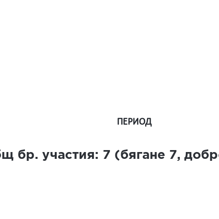
ПЕРИОД
щ бр. участия:
7
(бягане
7
, доб