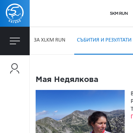
5KM RUN
ЗA XLKM RUN
СЪБИТИЯ И РЕЗУЛТАТИ
Мая Недялкова