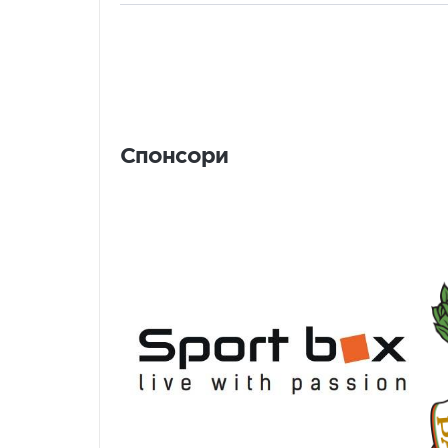
Спонсори
Спонсори