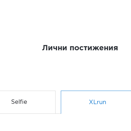
Лични постижения
Selfie
XLrun