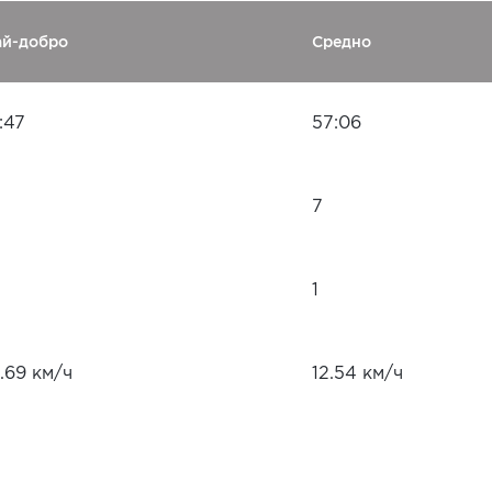
ай-добро
Средно
:47
57:06
7
1
.69 км/ч
12.54 км/ч