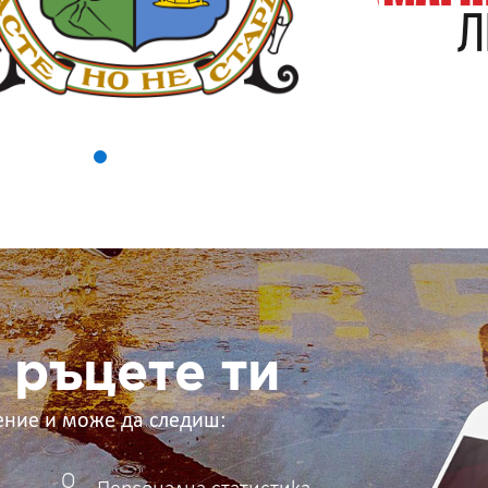
 ръцете ти
ение и може да следиш: