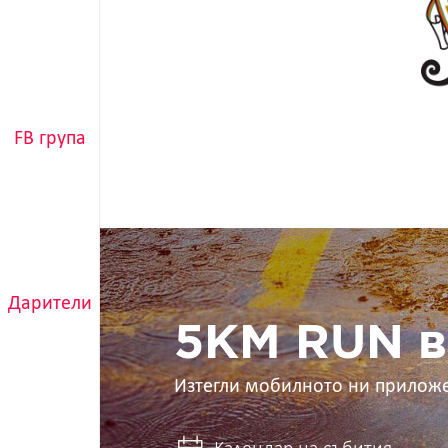
FB група
5KM
RUN
в
Дарители
ръцете
ти
5KM RUN в
Изтегли мобилното ни прилож