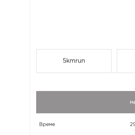
5kmrun
Н
Време
2