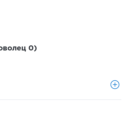
роволец
0
)