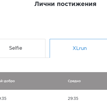
Лични постижения
Selfie
XLrun
ай-добро
Средно
9:35
29:35