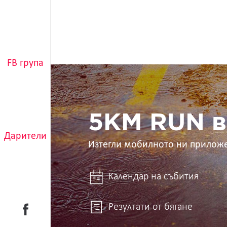
FB група
5KM
RUN
в
ръцете
ти
5KM RUN в
Дарители
Изтегли мобилното ни прилож
Календар на събития
Резултати от бягане