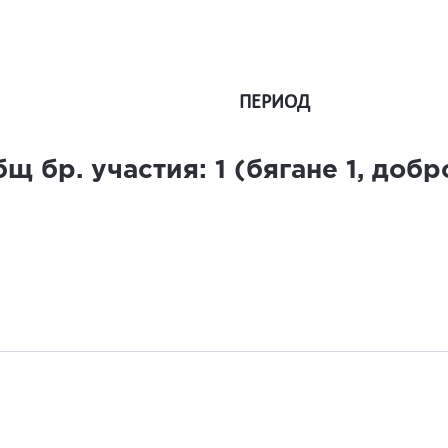
ПЕРИОД
щ бр. участия:
1
(бягане
1
, доб