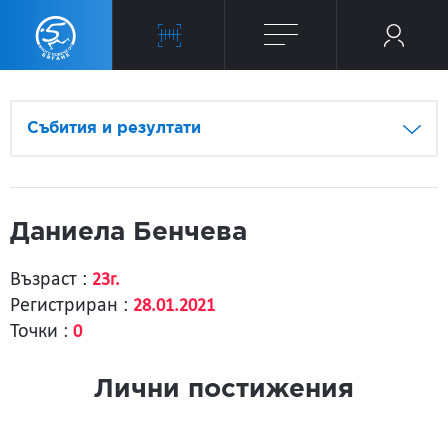
Събития и резултати
Даниела Бенчева
Възраст :
23г.
Регистриран :
28.01.2021
Точки :
0
Лични постижения