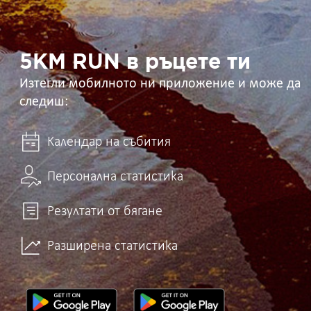
RUN
в
ръцете
ти
5KM RUN в ръцете ти
Изтегли мобилното ни приложение и може да
следиш:
Календар на събития
Персонална статистика
Резултати от бягане
Разширена статистика