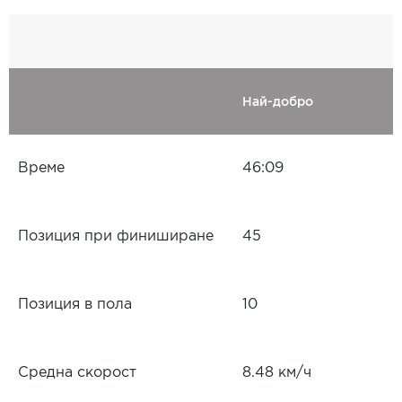
Най-добро
Време
46:09
Позиция при финиширане
45
Позиция в пола
10
Средна скорост
8.48 км/ч