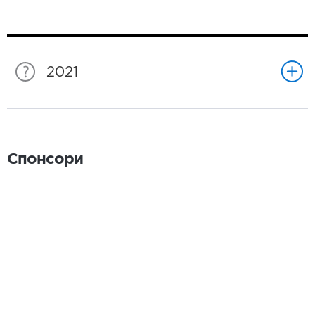
2021
Спонсори
Спонсори