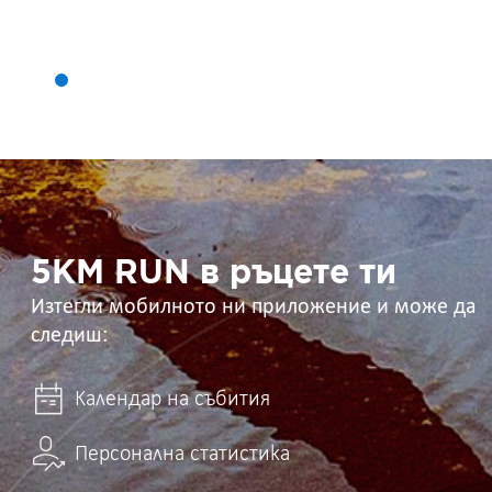
5KM
RUN
в
ръцете
ти
5KM RUN в ръцете ти
Изтегли мобилното ни приложение и може да
следиш:
Календар на събития
Персонална статистика