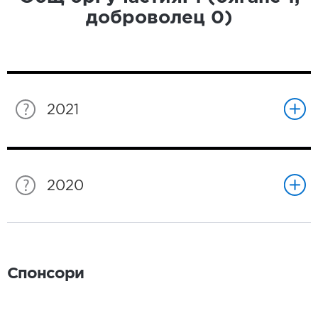
доброволец
0
)
2021
2020
Спонсори
Спонсори