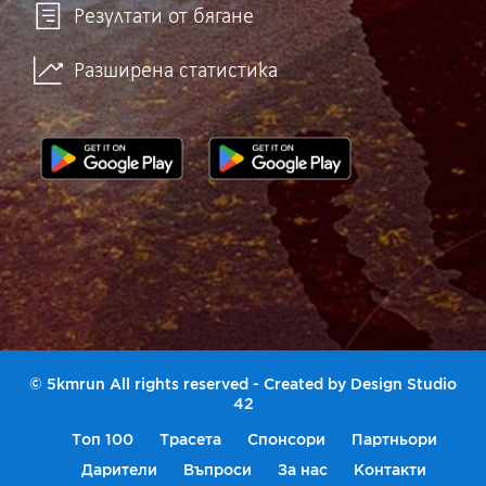
Резултати от бягане
Разширена статистика
© 5kmrun All rights reserved - Created by
Design Studio
42
Топ 100
Трасета
Спонсори
Партньори
Дарители
Въпроси
За нас
Контакти