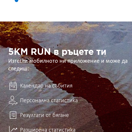
5KM
RUN
в
ръцете
ти
5KM RUN в ръцете ти
Изтегли мобилното ни приложение и може да
следиш:
Календар на събития
Персонална статистика
Резултати от бягане
Разширена статистика