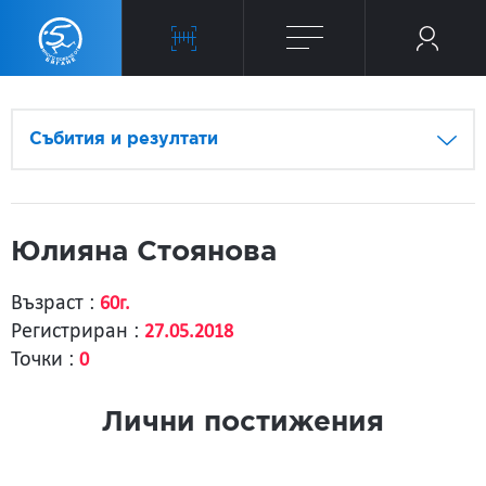
Събития и резултати
Юлияна Стоянова
Възраст :
60г.
Регистриран :
27.05.2018
Точки :
0
Лични постижения