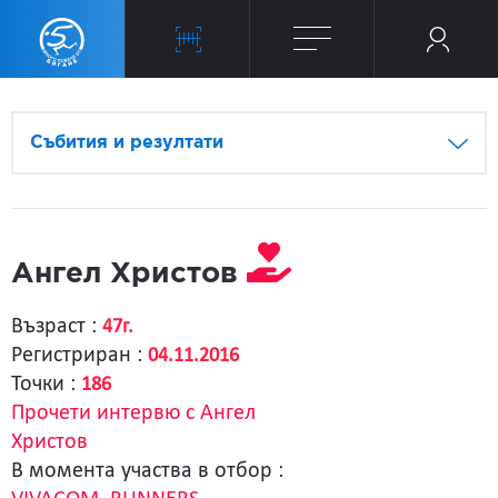
Събития и резултати
Ангел Христов
Възраст :
47г.
Регистриран :
04.11.2016
Точки :
186
Прочети интервю с Ангел
Христов
В момента участва в отбор :