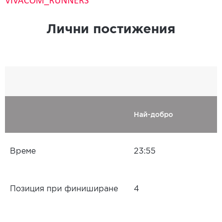
VIVACOM_RUNNERS
Лични постижения
Най-добро
Време
23:55
Позиция при финиширане
4