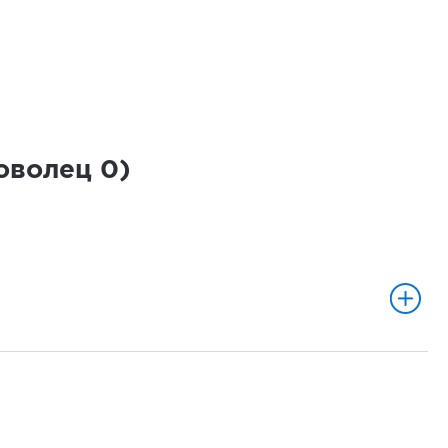
роволец
0
)