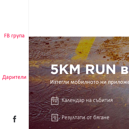
FB група
5KM
RUN
в
ръцете
ти
5KM RUN в
Дарители
Изтегли мобилното ни прилож
Календар на събития
Резултати от бягане