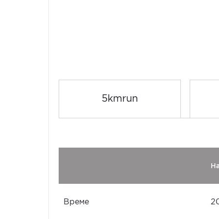
5kmrun
Н
Време
2