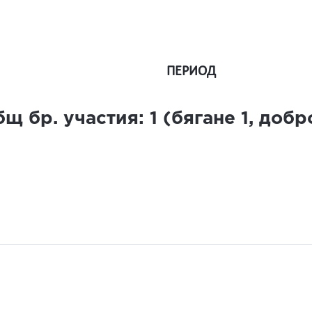
ПЕРИОД
щ бр. участия:
1
(бягане
1
, доб