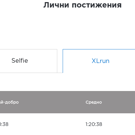
Лични постижения
Selfie
XLrun
ай-добро
Средно
0:38
1:20:38