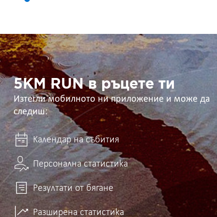
5KM
RUN
в
ръцете
ти
5KM RUN в ръцете ти
Изтегли мобилното ни приложение и може да
следиш:
Календар на събития
Персонална статистика
Резултати от бягане
Разширена статистика