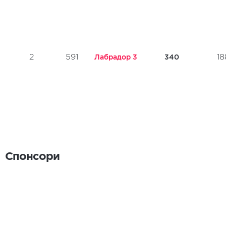
2
591
18
Лабрадор 3
340
Спонсори
Спонсори