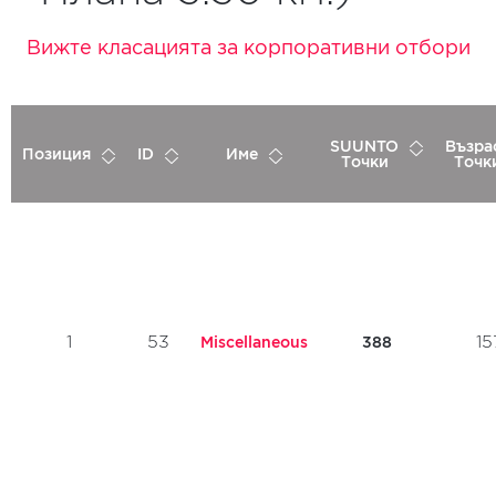
Вижте класацията за корпоративни отбори
SUUNTO
Възра
Позиция
ID
Име
Точки
Точк
1
53
15
Miscellaneous
388