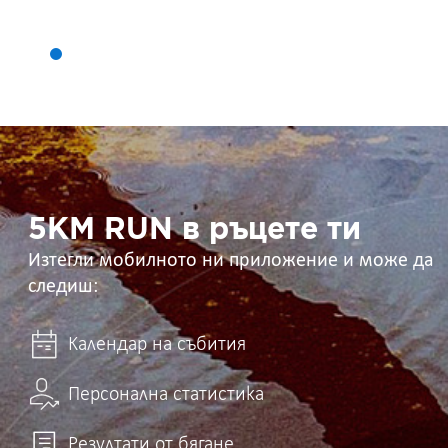
5KM
RUN
в
ръцете
ти
5KM RUN в ръцете ти
Изтегли мобилното ни приложение и може да
следиш:
Календар на събития
Персонална статистика
Резултати от бягане