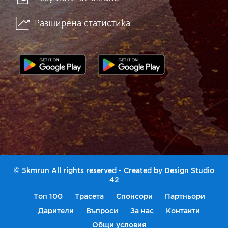
Разширена статистика
© 5kmrun All rights reserved - Created by
Design Studio
42
Топ 100
Трасета
Спонсори
Партньори
Дарители
Въпроси
За нас
Контакти
Общи условия