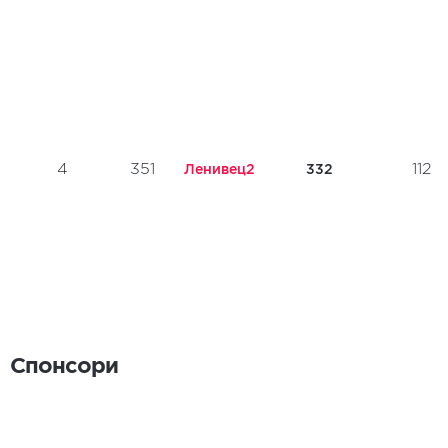
4
351
112
Ленивец2
332
Спонсори
Спонсори