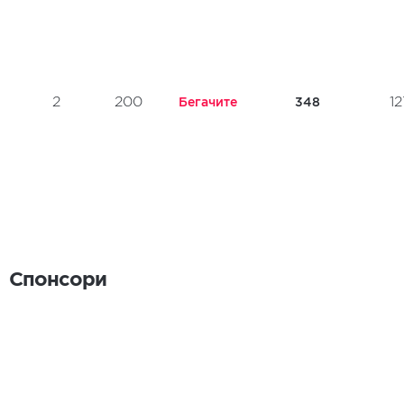
2
200
12
Бегачите
348
Спонсори
Спонсори