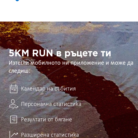
5KM
RUN
в
ръцете
ти
5KM RUN в ръцете ти
Изтегли мобилното ни приложение и може да
следиш:
Календар на събития
Персонална статистика
Резултати от бягане
Разширена статистика