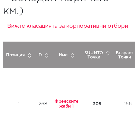
км.)
Вижте класацията за корпоративни отбори
SUUNTO
Възраст
Позиция
ID
Име
Точки
Точки
Френските
1
268
156
308
жаби 1