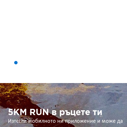
5KM
RUN
в
ръцете
ти
5KM RUN в ръцете ти
Изтегли мобилното ни приложение и може да