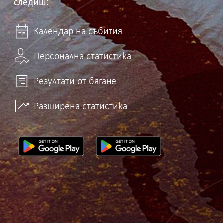
следиш:
Календар на събития
Персонална статистика
Резултати от бягане
Разширена статистика