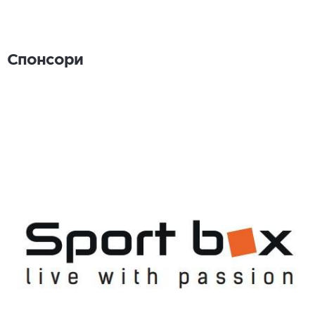
Спонсори
Спонсори