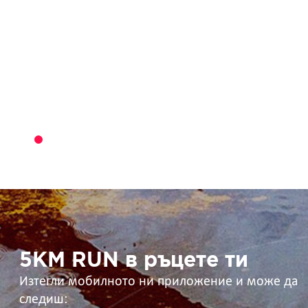
5KM
RUN
в
ръцете
ти
5KM RUN в ръцете ти
Изтегли мобилното ни приложение и може да
следиш: