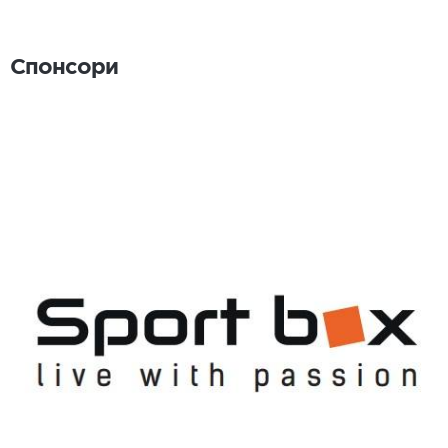
Спонсори
Спонсори