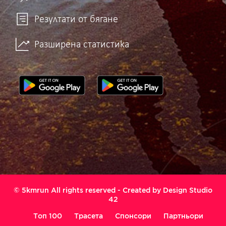
Резултати от бягане
Разширена статистика
© 5kmrun All rights reserved - Created by
Design Studio
42
Топ 100
Трасета
Спонсори
Партньори