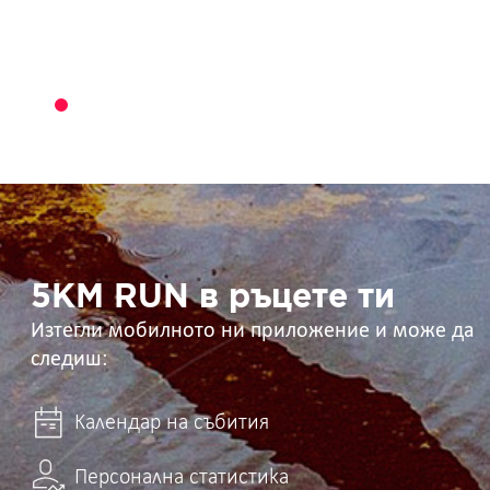
5KM
RUN
в
ръцете
ти
5KM RUN в ръцете ти
Изтегли мобилното ни приложение и може да
следиш:
Календар на събития
Персонална статистика