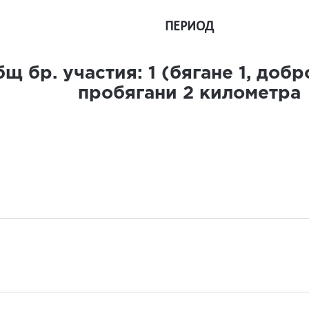
ПЕРИОД
щ бр. участия:
1
(бягане
1
, доб
пробягани
2
километра