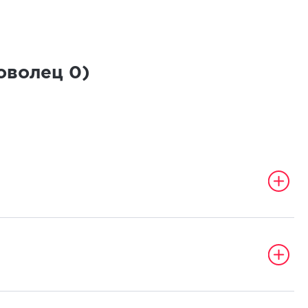
роволец
0
)