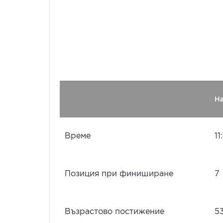
Н
Време
11
Позиция при финиширане
7
Възрастово постижение
5