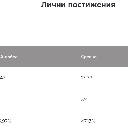
Лични постижения
ай-добро
Средно
:47
13:33
32
3.97%
47.13%