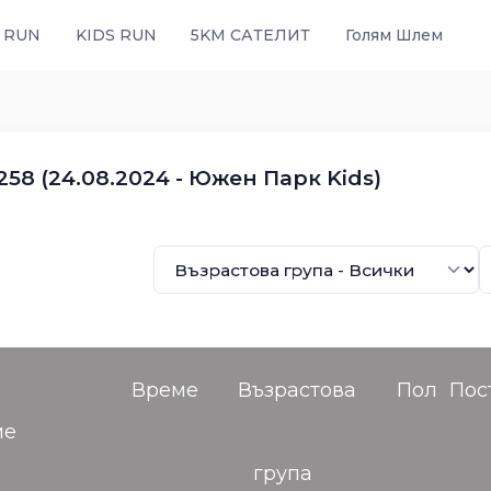
 RUN
KIDS RUN
5KM САТЕЛИТ
Голям Шлем
58 (24.08.2024 - Южен Парк Kids)
Време
Възрастова
Пол
Пос
ме
група