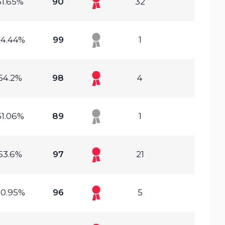
51.65%
90
32
54.44%
99
1
54.2%
98
4
51.06%
89
1
53.6%
97
21
50.95%
96
5