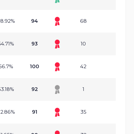
58.92%
94
68
54.71%
93
10
56.7%
100
42
53.18%
92
1
52.86%
91
35