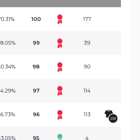
70.31%
100
177
8.05%
99
39
60.34%
98
90
50
4.29%
97
114
56.73%
96
113
100
63.05%
95
4