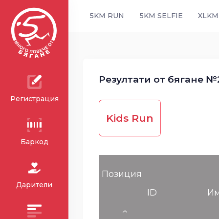
5KM RUN
5KM SELFIE
XLKM
Резултати от бягане №2
Регистрация
Kids Run
Баркод
Позиция
Дарители
ID
И