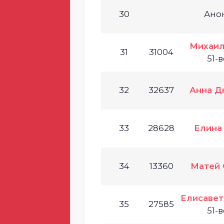
30
Ано
Михаил
31
31004
51-
32
32637
Анна Д
33
28628
Елина
34
13360
Матей 
Елисавет
35
27585
51-