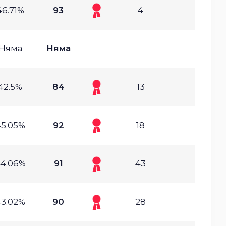
46.71%
93
4
Няма
Няма
42.5%
84
13
45.05%
92
18
4.06%
91
43
43.02%
90
28