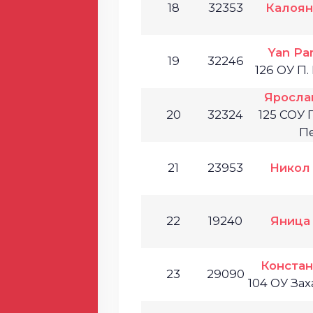
18
32353
Калоян
Yan Par
19
32246
126 ОУ П.
Яросла
20
32324
125 СОУ 
П
21
23953
Никол
22
19240
Яница
Констан
23
29090
104 ОУ За