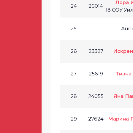
Лора 
24
26014
18 СОУ Уи
25
Ано
26
23327
Искрен
27
25619
Тиана
28
24055
Яна Па
29
27624
Марина 