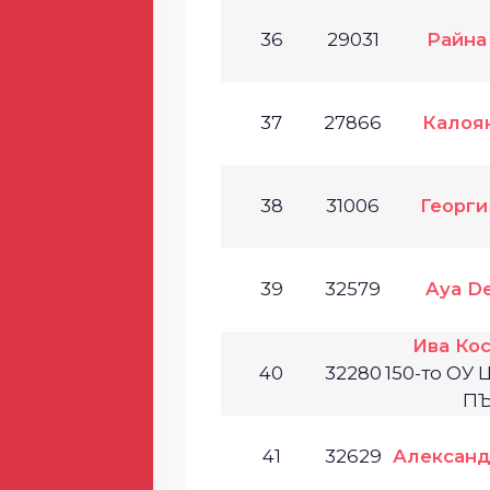
36
29031
Райна
37
27866
Калоя
38
31006
Георги
39
32579
Aya D
Ива Ко
40
32280
150-то ОУ
П
41
32629
Александ