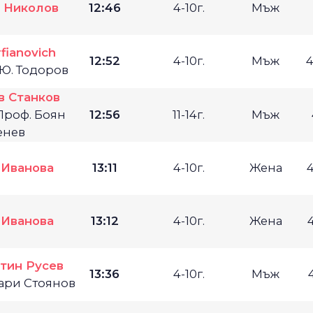
 Николов
12:46
4-10г.
Мъж
fianovich
12:52
4-10г.
Мъж
4
 Ю. Тодоров
в Станков
Проф. Боян
12:56
11-14г.
Мъж
енев
 Иванова
13:11
4-10г.
Жена
 Иванова
13:12
4-10г.
Жена
тин Русев
13:36
4-10г.
Мъж
хари Стоянов