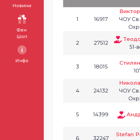
Новини
Виктор
1
16917
ЧОУ Св
Охр
Фен
Шоп
Теод
2
27512
51-
Инфо
Стилян
3
18015
10
Никола
4
24132
ЧОУ Св
Охр
5
14399
Анд
Stefan P
6
32247