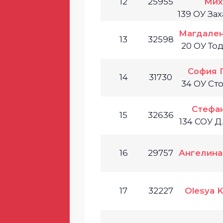
12
25955
Мих
139 ОУ За
Магдален
13
32598
20 ОУ То
София 
14
31730
34 ОУ С
Стефа
15
32636
134 СОУ Д
16
29757
Ангелина
17
32227
Olesya 