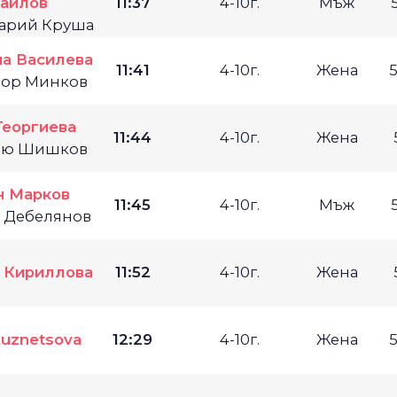
айлов
11:37
4-10г.
Мъж
харий Круша
а Василева
11:41
4-10г.
Жена
дор Минков
Георгиева
11:44
4-10г.
Жена
тою Шишков
н Марков
11:45
4-10г.
Мъж
. Дебелянов
 Кириллова
11:52
4-10г.
Жена
Kuznetsova
12:29
4-10г.
Жена