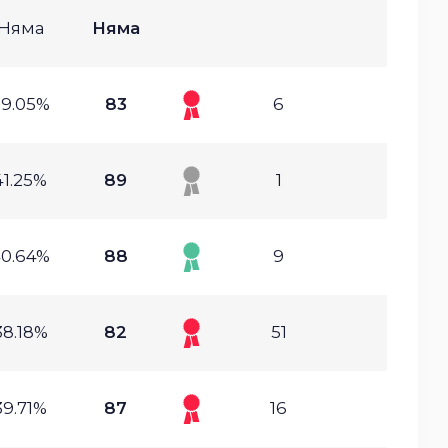
Няма
Няма
39.05%
83
6
41.25%
89
1
0.64%
88
9
38.18%
82
51
39.71%
87
16