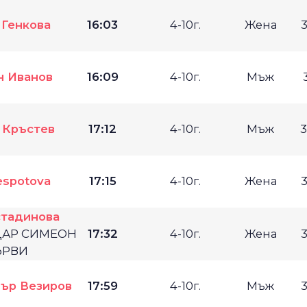
 Генкова
16:03
4-10г.
Жена
н Иванов
16:09
4-10г.
Мъж
 Кръстев
17:12
4-10г.
Мъж
3
espotova
17:15
4-10г.
Жена
стадинова
 ЦАР СИМЕОН
17:32
4-10г.
Жена
ЪРВИ
ър Везиров
17:59
4-10г.
Мъж