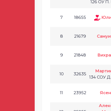
126 ОУ П.
7
18655
Юли
8
21679
Самуи
9
21848
Вихра
Марти
10
32635
134 СОУ Д
11
23952
Ясен
Алек