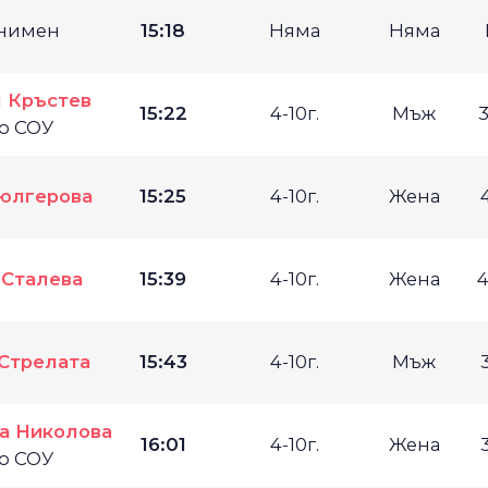
нимен
15:18
Няма
Няма
 Кръстев
15:22
4-10г.
Мъж
во СОУ
юлгерова
15:25
4-10г.
Жена
 Сталева
15:39
4-10г.
Жена
4
Стрелата
15:43
4-10г.
Мъж
а Николова
16:01
4-10г.
Жена
во СОУ