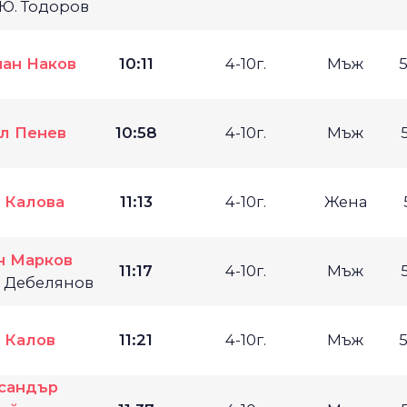
 Ю. Тодоров
ан Наков
10:11
4-10г.
Мъж
л Пенев
10:58
4-10г.
Мъж
 Калова
11:13
4-10г.
Жена
н Марков
11:17
4-10г.
Мъж
. Дебелянов
 Калов
11:21
4-10г.
Мъж
сандър