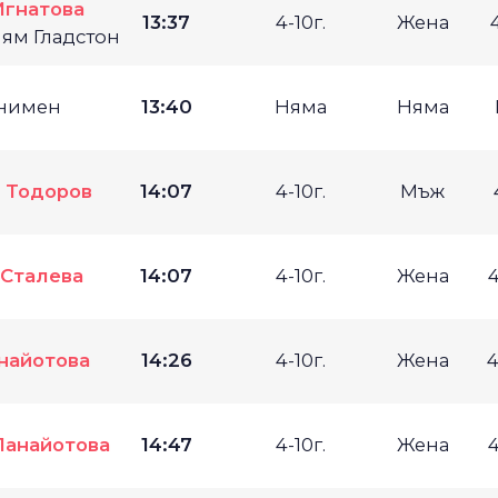
Игнатова
13:37
4-10г.
Жена
лям Гладстон
нимен
13:40
Няма
Няма
 Тодоров
14:07
4-10г.
Мъж
 Сталева
14:07
4-10г.
Жена
найотова
14:26
4-10г.
Жена
4
Панайотова
14:47
4-10г.
Жена