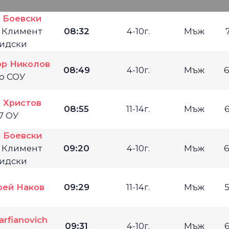
 Боевски
. Климент
08:32
4-10г.
Мъж
идски
ор Николов
08:49
4-10г.
Мъж
6
во СОУ
 Христов
08:55
11-14г.
Мъж
7 ОУ
 Боевски
. Климент
09:20
4-10г.
Мъж
6
идски
рей Наков
09:29
11-14г.
Мъж
arfianovich
09:31
4-10г.
Мъж