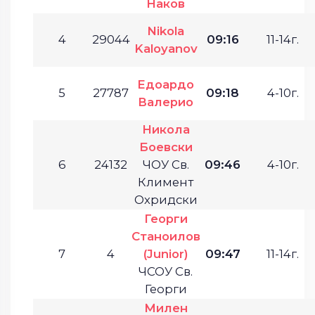
Наков
Nikola
4
29044
09:16
11-14г.
Kaloyanov
Едоардо
5
27787
09:18
4-10г.
Валерио
Никола
Боевски
6
24132
ЧОУ Св.
09:46
4-10г.
Климент
Охридски
Георги
Станоилов
7
4
(Junior)
09:47
11-14г.
ЧСОУ Св.
Георги
Милен