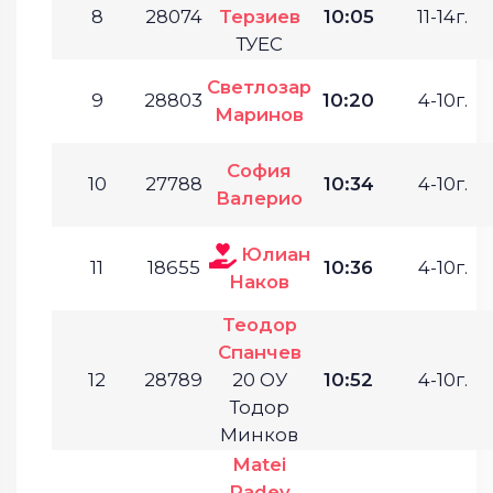
8
28074
Терзиев
10:05
11-14г.
ТУЕС
Светлозар
9
28803
10:20
4-10г.
Маринов
София
10
27788
10:34
4-10г.
Валерио
Юлиан
11
18655
10:36
4-10г.
Наков
Теодор
Спанчев
12
28789
20 ОУ
10:52
4-10г.
Тодор
Минков
Matei
Radev