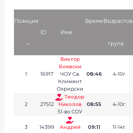
Позиция
Време
Възрастов
ID
Име
група
Виктор
Боевски
1
16917
ЧОУ Св.
08:46
4-10г.
Климент
Охридски
Теодор
2
27512
Николов
08:55
4-10г.
51-во СОУ
3
14399
Андрей
09:11
11-14г.