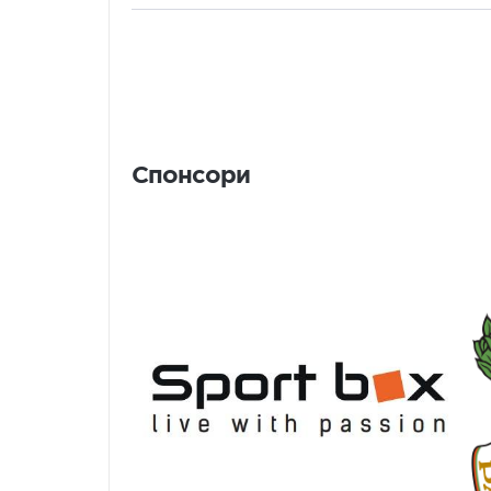
Спонсори
Спонсори