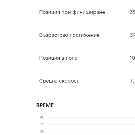
Позиция при финиширане
3
Възрастово постижение
3
Позиция в пола
1
Средна скорост
7.
ВРЕМЕ
40
35
30