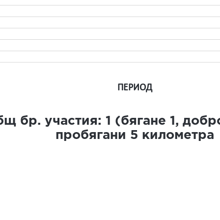
ПЕРИОД
щ бр. участия:
1
(бягане
1
, доб
пробягани
5
километра