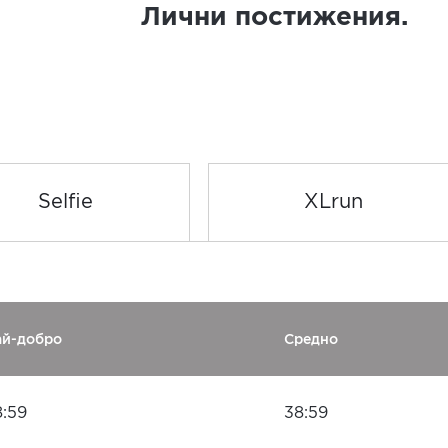
Лични постижения.
Selfie
XLrun
ай-добро
Средно
8:59
38:59