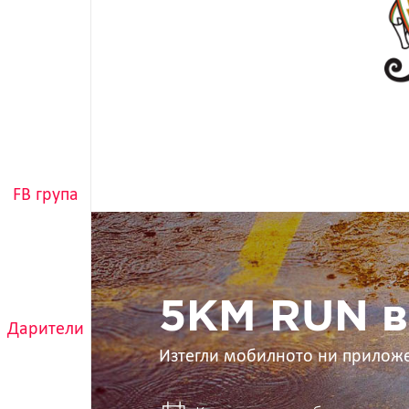
FB група
5KM
RUN
в
ръцете
ти
5KM RUN в
Дарители
Изтегли мобилното ни прилож