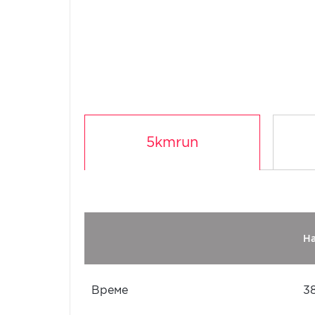
5kmrun
Н
Време
3