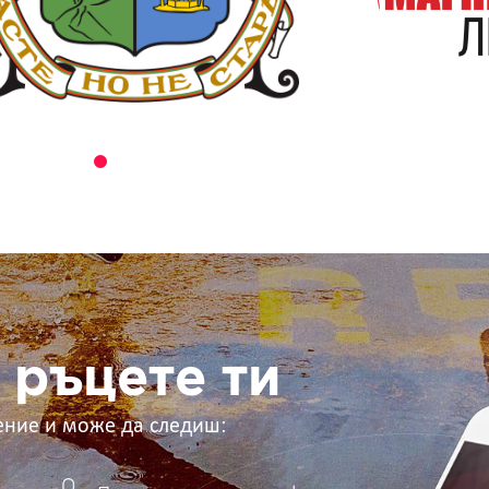
 ръцете ти
ение и може да следиш: