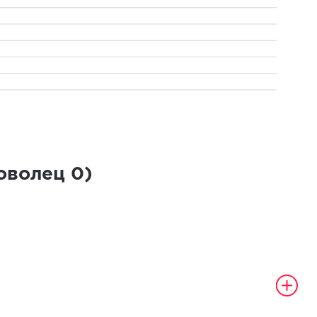
роволец
0
)