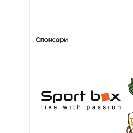
Спонсори
Спонсори