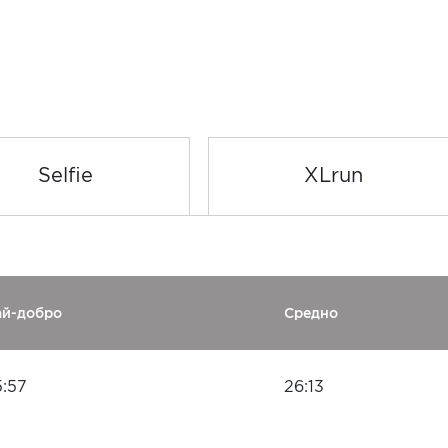
Selfie
XLrun
ай-добро
Средно
5:57
26:13