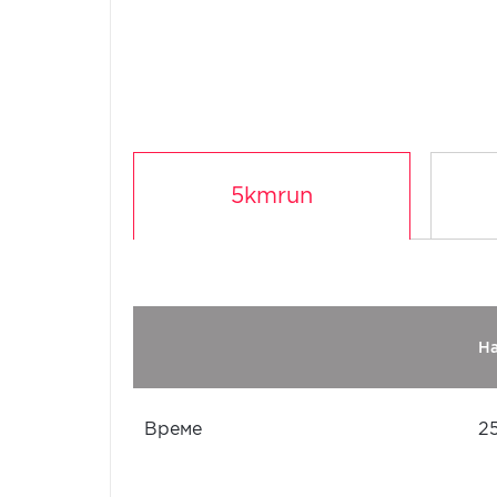
5kmrun
Н
Време
2