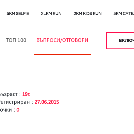
5KM SELFIE
XLKM RUN
2KM KIDS RUN
5KM САТЕ
ТОП 100
ВЪПРОСИ/ОТГОВОРИ
ВКЛЮЧ
Възраст :
19г.
Регистриран :
27.06.2015
Точки :
0