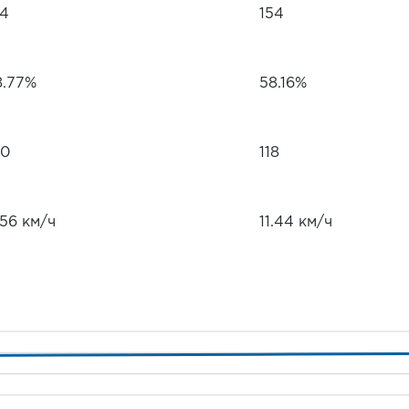
34
154
8.77%
58.16%
00
118
.56 км/ч
11.44 км/ч