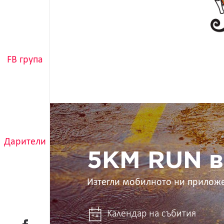
FB група
5KM
RUN
в
ръцете
Дарители
ти
5KM RUN в
Изтегли мобилното ни прилож
Календар на събития